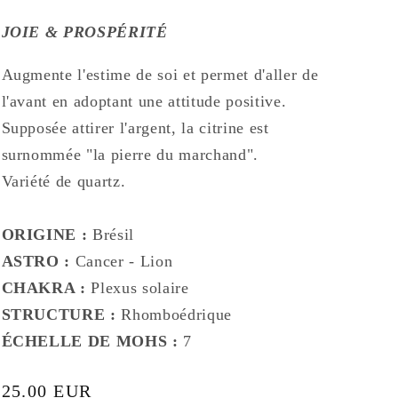
e
JOIE & PROSP
É
RIT
É
Augmente l'estime de soi et permet d'aller de
l'avant en adoptant une attitude positive.
Supposée attirer l'argent, la citrine est
surnommée "la pierre du marchand".
Variété de quartz.
ORIGINE :
Brésil
ASTRO :
Cancer - Lion
CHAKRA :
Plexus solaire
STRUCTURE :
Rhomboédrique
ÉCHELLE DE MOHS :
7
Prix
25.00 EUR