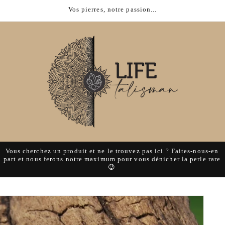
Vos pierres, notre passion...
Vous cherchez un produit et ne le trouvez pas ici ? Faites-nous-en
part et nous ferons notre maximum pour vous dénicher la perle rare
😉