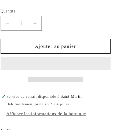
habituel
Quantité
Réduire
Augmenter
la
la
quantité
quantité
de
de
Ajouter au panier
CITRINE
CITRINE
6MM
6MM
Service de retrait disponible à
Saint Martin
Habituellement prête en 2 à 4 jours
Afficher les informations de la boutique