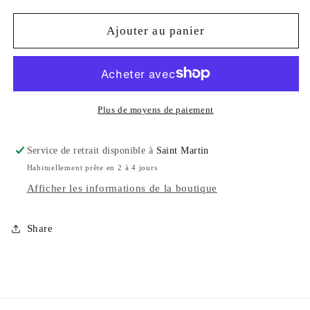
quantité
quantité
de
de
Ajouter au panier
CORNALINE
CORNALINE
Plus de moyens de paiement
Service de retrait disponible à
Saint Martin
Habituellement prête en 2 à 4 jours
Afficher les informations de la boutique
Share