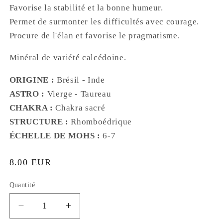
Favorise la stabilité et la bonne humeur.
Permet de surmonter les difficultés avec courage.
Procure de l'élan et favorise le pragmatisme.
Minéral de variété calcédoine.
ORIGINE :
Brésil - Inde
ASTRO :
Vierge - Taureau
CHAKRA :
Chakra sacré
STRUCTURE :
Rhomboédrique
ÉCHELLE DE MOHS
:
6-7
Prix
8.00 EUR
habituel
Quantité
Réduire
Augmenter
la
la