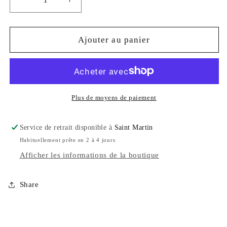
Réduire
Augmenter
la
la
quantité
quantité
de
de
Ajouter au panier
HÉLIOTROPE
HÉLIOTROPE
-
-
JASPE
JASPE
SANGUIN
SANGUIN
Plus de moyens de paiement
Service de retrait disponible à
Saint Martin
Habituellement prête en 2 à 4 jours
Afficher les informations de la boutique
Share