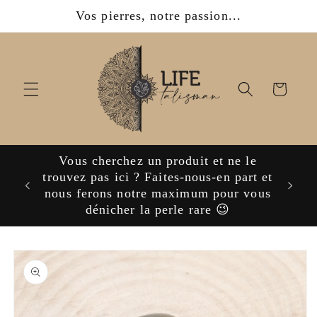
et
Vos pierres, notre passion...
passer
au
contenu
Panier
Vous cherchez un produit et ne le
ijoux,
trouvez pas ici ? Faites-nous-en part et
nous ferons notre maximum pour vous
dénicher la perle rare 😉
Passer aux
informations
produits