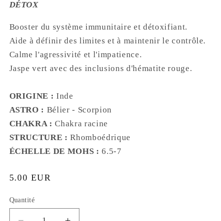
D
ÉTOX
Booster du système immunitaire et détoxifiant.
Aide à définir des limites et à maintenir le contrôle.
Calme l'agressivité et l'impatience.
Jaspe vert avec des inclusions d'hématite rouge.
ORIGINE :
Inde
ASTRO :
Bélier - Scorpion
CHAKRA :
Chakra racine
STRUCTURE :
Rhomboédrique
ÉCHELLE DE
MOHS :
6.5-7
Prix
5.00 EUR
habituel
Quantité