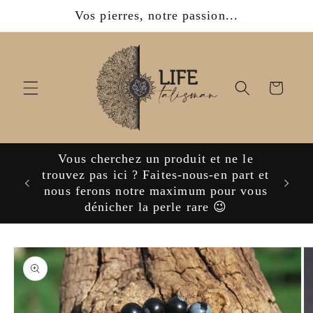
et
Vos pierres, notre passion...
passer
au
contenu
Panier
Vous cherchez un produit et ne le
ijoux,
trouvez pas ici ? Faites-nous-en part et
nous ferons notre maximum pour vous
dénicher la perle rare 😉
Passer aux
informations
produits