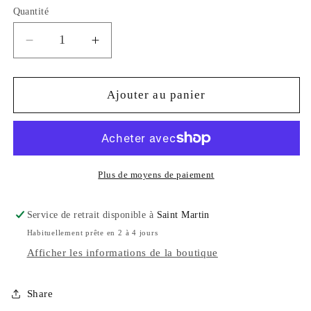
Quantité
Réduire
Augmenter
la
la
quantité
quantité
de
de
Ajouter au panier
OBSIDIENNE
OBSIDIENNE
FLOCON
FLOCON
DE
DE
NEIGE
NEIGE
Plus de moyens de paiement
Service de retrait disponible à
Saint Martin
Habituellement prête en 2 à 4 jours
Afficher les informations de la boutique
Share