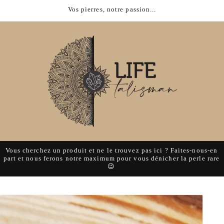
Vos pierres, notre passion...
Vous cherchez un produit et ne le trouvez pas ici ? Faites-nous-en
part et nous ferons notre maximum pour vous dénicher la perle rare
😉