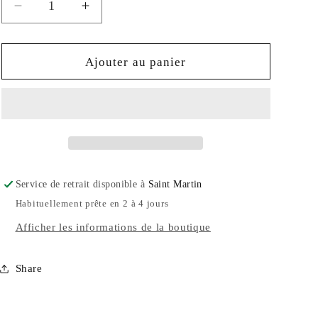
Réduire
Augmenter
la
la
quantité
quantité
de
de
Ajouter au panier
TECTITE
TECTITE
Service de retrait disponible à
Saint Martin
Habituellement prête en 2 à 4 jours
Afficher les informations de la boutique
Share